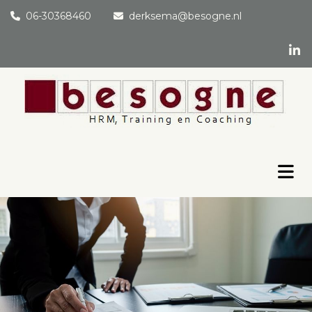
06-30368460
derksema@besogne.nl

