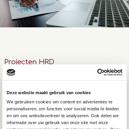
Projecten HRD
Opleidings- en
ontwikkelingsprojecten Business to
Deze website maakt gebruik van cookies
business
We gebruiken cookies om content en advertenties te
personaliseren, om functies voor social media te bieden
Het coördineren, ontwikkelen, implementeren en
verzorgen van commerciële, (HR)management en
en om ons websiteverkeer te analyseren. Ook delen we
doelgerichte communicatie trainingen en
informatie over uw gebruik van onze site met onze
opleidingstrajecten voor diverse organisaties: