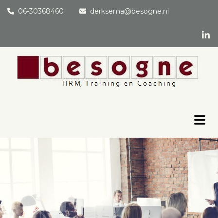
06-30368460
derksema@besogne.nl

