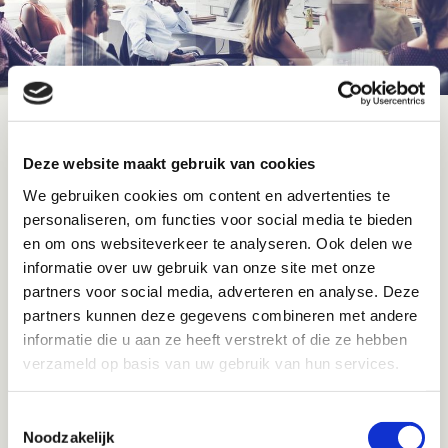
Deze website maakt gebruik van cookies
We gebruiken cookies om content en advertenties te
Training en Coaching Besogne
personaliseren, om functies voor social media te bieden
en om ons websiteverkeer te analyseren. Ook delen we
Training
informatie over uw gebruik van onze site met onze
partners voor social media, adverteren en analyse. Deze
Ik (Denise Derksema) verzorg al meer dan 25 jaar
partners kunnen deze gegevens combineren met andere
trainingen voor (sales)medewerkers en managers
informatie die u aan ze heeft verstrekt of die ze hebben
(B2B en Retail) bij de ontwikkeling van hun
verzameld op basis van uw gebruik van hun services.
commerciële, communicatieve en leidinggevende
vaardigheden. Daarnaast geef ik trainingen op het
Toestemmingsselectie
gebied van Human Resource instrumenten. Doel is
Noodzakelijk
medewerkers en manager effectiever te laten