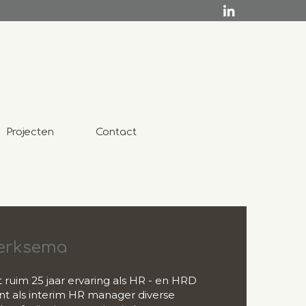
Projecten
Contact
Derksema
ruim 25 jaar ervaring als HR - en HRD
t als interim HR manager diverse