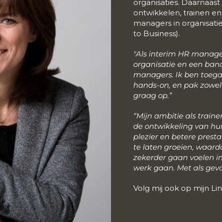
organisaties. Daarnaast 
ontwikkelen, trainen 
managers in organisatie
to Business).
"Als interim HR manager
organisatie en een ba
managers. Ik ben toegan
hands-on, en pak zowel
graag op.”
“Mijn ambitie als traine
de ontwikkeling van h
plezier en betere presta
te laten groeien, waardo
zekerder gaan voelen i
werk gaan. Met als gevo
Volg mij ook op mijn
Li