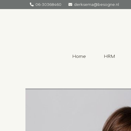
06-30368460
derksema@besogne.nl


Home
HRM