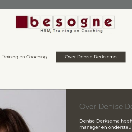
Training en Coaching
Over Denise Derksema
Over Denise 
Denise Derksema heeft 
manager en ondersteun