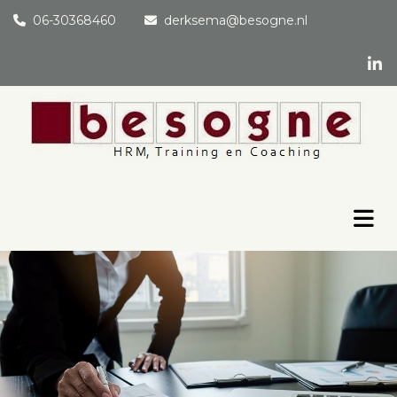
06-30368460
derksema@besogne.nl

