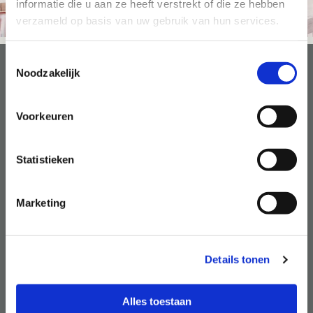
informatie die u aan ze heeft verstrekt of die ze hebben
verzameld op basis van uw gebruik van hun services.
Toestemmingsselectie
Noodzakelijk
Geen HR afdeling maar wel
HRM activiteiten laten
Voorkeuren
uitvoeren?
Ben je als kleine of middelgrote organisatie
Statistieken
bezig met je business en worden HR
activiteiten maar een beetje erbij gedaan? Ook
als kleinere organisatie heb je HR
Marketing
verplichtingen en activiteiten die verzorgd
moeten worden, zoals
ziekteverzuimbegeleiding,
functioneringsgesprekken, werving en selectie.
Details tonen
Daarnaast hebben medewerkers vragen over,
o.a. de arbeidsvoorwaarden, zwangerschaps-
en ouderschapsverlof, etc.
Alles toestaan